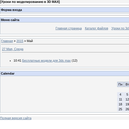
[
Уроки по моделированию в 3D MAX
]
Форма входа
Меню сайта
Главная страница
Каталог файлов
Уроки по 3
Главная
»
2015
»
Май
27 Мая, Среда
10:41
Бесплатные модели для 3ds max
(12)
Calendar
Пн
Вт
4
5
11
12
18
19
25
26
Полная версия сайта