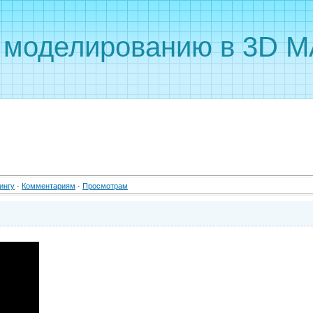
о моделированию в 3D 
ингу
·
Комментариям
·
Просмотрам