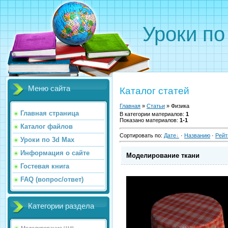
Уроки п
Меню сайта
Каталог статей
Главная
»
Статьи
» Физика
Главная страница
В категории материалов
:
1
Показано материалов
:
1-1
Каталог файлов
Сортировать по
:
Дате
·
Названию
·
Рейт
Уроки по 3d Max
Информация о сайте
Моделирование ткани
Гостевая книга
FAQ (вопрос/ответ)
Категории раздела