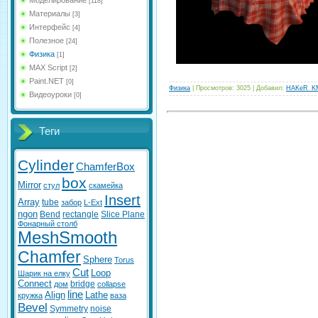
Моделирование
[118]
Материалы
[3]
Интерфейс
[4]
Полезное
[24]
Физика
[1]
MAX Script
[2]
Paint.NET
[0]
Физика
|
Просмотров:
3025
|
Добавил:
HAKeR_K
Видеоуроки
[0]
Теги
Cylinder
ChamferBox
box
Mirror
стул
скамейка
Insert
Array
tube
забор
L-Ext
ngon
Bend
rectangle
Slice Plane
Фонарный столб
MeshSmooth
Chamfer
Sphere
Torus
Cut
Loop
Шарик на елку
Connect
bridge
дом
collapse
line
Align
Lathe
кружка
ваза
Bevel
Symmetry
noise