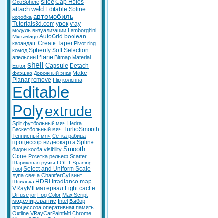
slice
Cap Holes
GeoSphere
attach
weld
Editable Spline
автомобиль
коробка
Tutorials3d.com
урок
vray
модуль визуализации
Lamborghini
AutoGrid
boolean
Murcielago
Create
Taper
карандаш
Pivot
ring
Spherify
Soft Selection
комод
Plane
апельсин
Bitmap
Material
shell
Capsule
Detach
Editor
Make
флэшка
Дорожный знак
Planar
remove
Flip
колонна
Editable
Poly
extrude
Split
футбольный мяч
Hedra
TurboSmooth
Баскетбольный мяч
Теннисный мяч
Сетка рабица
процессор
видеокарта
Spline
Smooth
бидон
колба
visibility
Cone
Розетка
рельеф
Scatter
Шариковая ручка
LOFT
Spacing
Select and Uniform Scale
Tool
лупа
свеча
ChamferCyl
винт
HDRi
Irradiance map
Шпилька
VRayMtl
материал
Light cache
Diffuse
ior
Fog Color
Max Script
моделирование
Intel
Выбор
процессора
оперативная память
Outline
VRayCarPaintMtl
Chrome